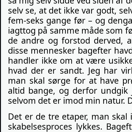
så mig selv sidde ved siden af 
selv se, at det ikke var godt, 
fem-seks gange før – og dengan
iagttog på samme måde som fø
de andre og forstod derved, at
disse mennesker bagefter havde
handler ikke om at være usikke
hvad der er sandt. Jeg har vir
man skal sørge for at have prø
altid bange, og derfor undgik
selvom det er imod min natur. Det
Det er de tre etaper, man skal
skabelsesproces lykkes. Bage