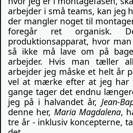
hvor jeg er i montagefasen, skal
arbejder i små teams, kan jeg hur
der mangler noget til montagen,
foregår ret organisk. 
produktionsapparat, hvor ma
så ikke må lave om på bagef
arbejder. Hvis man tæller 
arbejder jeg måske et helt år 
vel at mærke efter at jeg har
gange tager det endnu længer
jeg på i halvandet år,
Jean-Bap
denne her,
Maria Magdalena
, 
tre år - inklusiv koncepterne, 
det.