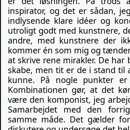
er det løsningen. På trods 
inspirator, og det er sådan, je
indlysende klare idéer og konc
utroligt godt med kunstnere, d
andre, med kunstnere der ikk
kommer én som mig og tænder 
at skrive rene mirakler. De har 
skabe, men tit er de i stand til 
kunne. På nogle punkter e
Kombinationen gør, at det kø
være den komponist, jeg arbej
Samarbejdet med den forri
samme måde. Det gælder for s
diskutere og undersøge det he