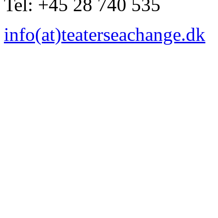
Tel: +45 28 740 535
info(at)teaterseachange.dk