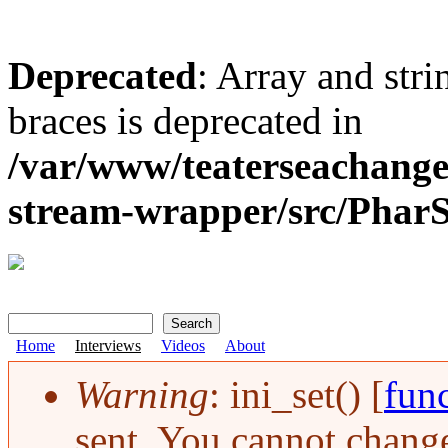
Deprecated
: Array and stri
braces is deprecated in
/var/www/teaterseachange
stream-wrapper/src/Pha
Search
Search form
Home
Interviews
Videos
About
Warning
: ini_set() [
func
Error message
sent. You cannot change