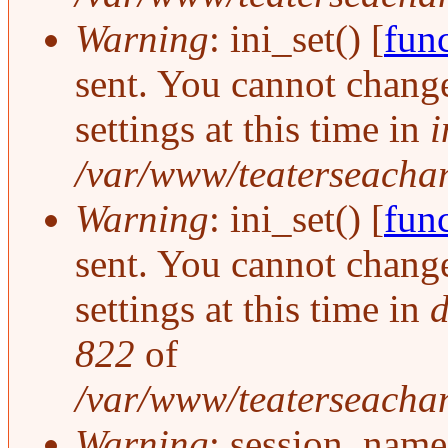
Warning
: ini_set() [
func
sent. You cannot change
settings at this time in
i
/var/www/teaterseachang
Warning
: ini_set() [
func
sent. You cannot change
settings at this time in
d
822
of
/var/www/teaterseachan
Warning
: session_name