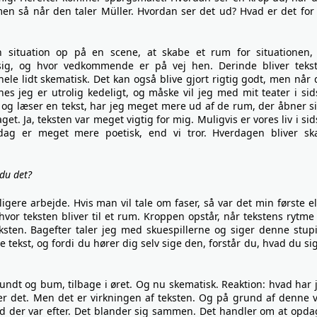
, men så når den taler Müller. Hvordan ser det ud? Hvad er det for
n situation op på en scene, at skabe et rum for situationen,
sig, og hvor vedkommende er på vej hen. Derinde bliver teks
ele lidt skematisk. Det kan også blive gjort rigtig godt, men når 
nes jeg er utrolig kedeligt, og måske vil jeg med mit teater i sid
og læser en tekst, har jeg meget mere ud af de rum, der åbner si
get. Ja, teksten var meget vigtig for mig. Muligvis er vores liv i sid
rdag er meget mere poetisk, end vi tror. Hverdagen bliver sk
 du det?
ligere arbejde. Hvis man vil tale om faser, så var det min første el
vor teksten bliver til et rum. Kroppen opstår, når tekstens rytme
sten. Bagefter taler jeg med skuespillerne og siger denne stup
 tekst, og fordi du hører dig selv sige den, forstår du, hvad du sig
ndt og bum, tilbage i øret. Og nu skematisk. Reaktion: hvad har 
siger det. Men det er virkningen af teksten. Og på grund af denne 
vad der var efter. Det blander sig sammen. Det handler om at opda