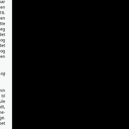
har
 en
18.
hen
tte
jeg
det
 og
det
 og
 en
 og
min
til
ule
dt,
ne-
ge.
bet