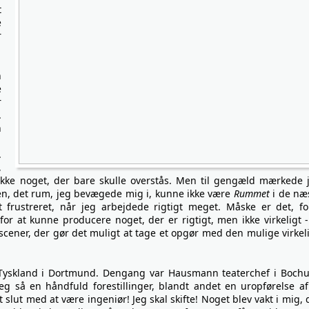
t
e
r
n
e
r
.
n
e
.
,
r ikke noget, der bare skulle overstås. Men til gengæld mærkede 
rden, det rum, jeg bevægede mig i, kunne ikke være
Rummet
i de næ
t frustreret, når jeg arbejdede rigtigt meget. Måske er det, fo
r at kunne producere noget, der er rigtigt, men ikke virkeligt -
n scener, der gør det muligt at tage et opgør med den mulige virkel
 Tyskland i Dortmund. Dengang var Hausmann teaterchef i Boch
g så en håndfuld forestillinger, blandt andet en uropførelse af
slut med at være ingeniør! Jeg skal skifte! Noget blev vakt i mig, 