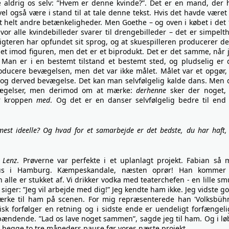
 aldrig os selv: ”Hvem er denne kvinde?”. Det er en mand, der 
vel også være i stand til at tale denne tekst. Hvis det havde været
ft helt andre betænkeligheder. Men Goethe – og oven i købet i det 
r alle kvindebilleder svarer til drengebilleder – det er simpelt
digteren har opfundet sit sprog, og at skuespilleren producerer de
get imod figuren, men det er et biprodukt. Det er det samme, når 
Man er i en bestemt tilstand et bestemt sted, og pludselig er 
roducere bevægelsen, men det var ikke målet. Målet var et opgør,
d og derved bevægelse. Det kan man selvfølgelig kalde dans. Men 
vægelser, men derimod om at mærke:
derhenne
sker der noget,
r kroppen
med
. Og det er en danser selvfølgelig bedre til end
mest ideelle? Og hvad for et samarbejde er det bedste, du har haft,
i
Lenz
. Prøverne var perfekte i et uplanlagt projekt. Fabian så 
us i Hamburg. Kæmpeskandale, næsten oprør! Han kommer 
 alle er stukket af. Vi drikker vodka med teaterchefen - en lille sm
siger: ”Jeg vil arbejde med dig!” Jeg kendte ham ikke. Jeg vidste go
ærke til ham på scenen. For mig repræsenterede han 'Volksbüh
nisk forfølger en retning og i sidste ende er uendeligt forfængeli
pændende. ”Lad os lave noget sammen”, sagde jeg til ham. Og i lø
de begge to tre måneders pause før vores næste projekt.