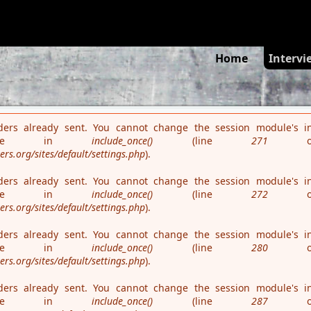
es is deprecated in
/var/www/teaterseachange.dk/rehearsalmatte
Search
Home
Intervi
ders already sent. You cannot change the session module's in
 time in
include_once()
(line
271
o
s.org/sites/default/settings.php
).
ders already sent. You cannot change the session module's in
 time in
include_once()
(line
272
o
s.org/sites/default/settings.php
).
ders already sent. You cannot change the session module's in
 time in
include_once()
(line
280
o
s.org/sites/default/settings.php
).
ders already sent. You cannot change the session module's in
 time in
include_once()
(line
287
o