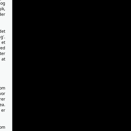
 og
ik,
der
det
g'.
 et
ved
ter
 at
vom
vor
rer
ea.
 er
som