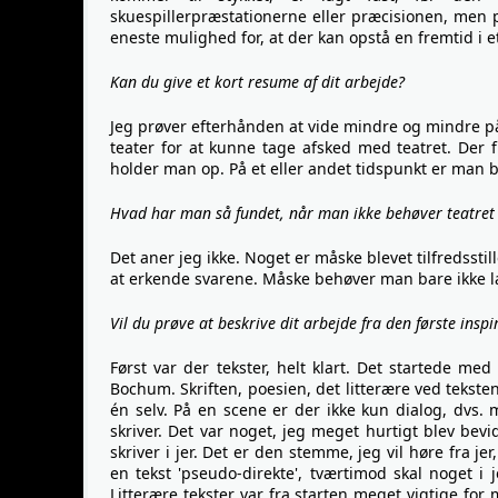
skuespillerpræstationerne eller præcisionen, men 
eneste mulighed for, at der kan opstå en fremtid i e
Kan du give et kort resume af dit arbejde?
Jeg prøver efterhånden at vide mindre og mindre 
teater for at kunne tage afsked med teatret. Der 
holder man op. På et eller andet tidspunkt er man b
Hvad har man så fundet, når man ikke behøver teatret
Det aner jeg ikke. Noget er måske blevet tilfredsstil
at erkende svarene. Måske behøver man bare ikke 
Vil du prøve at beskrive dit arbejde fra den første inspi
Først var der tekster, helt klart. Det startede me
Bochum. Skriften, poesien, det litterære ved tekste
én selv. På en scene er der ikke kun dialog, dvs. 
skriver. Det var noget, jeg meget hurtigt blev bev
skriver i jer. Det er den stemme, jeg vil høre fra jer
en tekst 'pseudo-direkte', tværtimod skal noget i j
Litterære tekster var fra starten meget vigtige fo