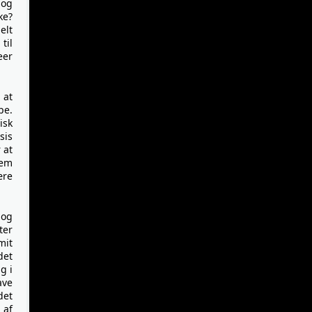
 og
ke?
elt
til
eer
 at
pe.
isk
sis
 at
lem
ære
 og
ter
mit
det
g i
ave
det
 af