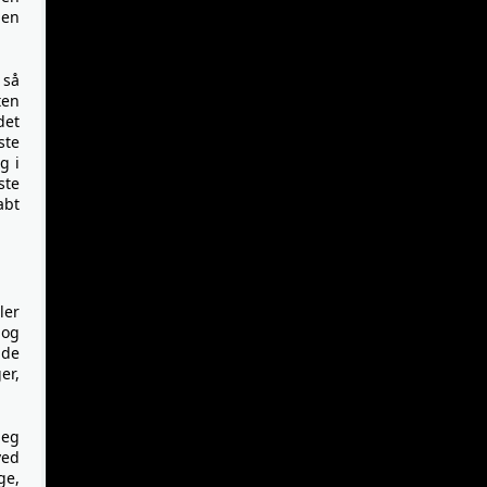
 en
 så
ten
det
ste
g i
ste
abt
ler
 og
ide
er,
jeg
ved
ge,