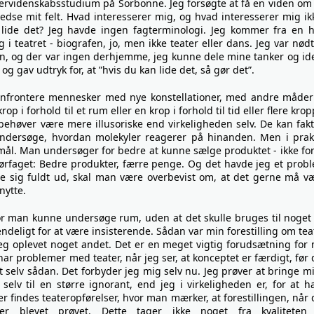
tervidenskabsstudium på Sorbonne. Jeg forsøgte at få en viden om
kredse mit felt. Hvad interesserer mig, og hvad interesserer mig ik
e lide det? Jeg havde ingen fagterminologi. Jeg kommer fra en h
i teatret - biografen, jo, men ikke teater eller dans. Jeg var nødt 
en, og der var ingen derhjemme, jeg kunne dele mine tanker og id
og gav udtryk for, at ”hvis du kan lide det, så gør det”.
frontere mennesker med nye konstellationer, med andre måder
i forhold til et rum eller en krop i forhold til tid eller flere krop
ehøver være mere illusoriske end virkeligheden selv. De kan fakt
ndersøge, hvordan molekyler reagerer på hinanden. Men i prak
ål. Man undersøger for bedre at kunne sælge produktet - ikke for
iørfaget: Bedre produkter, færre penge. Og det havde jeg et prob
tre sig fuldt ud, skal man være overbevist om, at det gerne må v
nytte.
vor man kunne undersøge rum, uden at det skulle bruges til noget
deligt for at være insisterende. Sådan var min forestilling om tea
eg oplevet noget andet. Det er en meget vigtig forudsætning for 
 har problemer med teater, når jeg ser, at konceptet er færdigt, før 
t selv sådan. Det forbyder jeg mig selv nu. Jeg prøver at bringe mi
selv til en større ignorant, end jeg i virkeligheden er, for at h
 findes teateropførelser, hvor man mærker, at forestillingen, når 
er blevet prøvet. Dette tager ikke noget fra kvaliteten