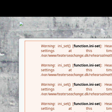
Deprecated
: Array and string offset access syntax with curly brac
wrapper/src/PharStreamWrapper.php
on line
445
Search form
Error message
Warning
: ini_set() [
function.ini-set
]: Hea
settings at this
/var/www/teaterseachange.dk/rehearsalmatter
Warning
: ini_set() [
function.ini-set
]: Hea
settings at this
/var/www/teaterseachange.dk/rehearsalmatter
Warning
: ini_set() [
function.ini-set
]: Hea
settings at this
/var/www/teaterseachange.dk/rehearsalmatter
Warning
: ini_set() [
function.ini-set
]: Hea
settings at this