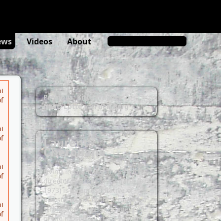
rs.org/misc/typo3/phar-stream-
ews
Videos
About
i
Previous: Kitte Wagner
f
Next: Lotte van den Berg
i
f
Laurent
Chétouane
i
Living in Germany, the French
f
director Laurent Chétouane (b.
1973) is a representative of
puristic works of theatre with a
i
strong focus on language. One
f
of the most important young