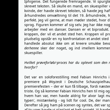
Iphigenie. Det fungerede fremragende. Vi spurgte
skrevet teksten. Så skulle en mand, en skuespiller 
kvinde, der havde skrevet teksten, så havde jeg ha
århundredes omvæltning til det 19. århundrede, hvo
perfekt. Jeg vil gerne, at man møder stedet, hvor 
sprog. Figuren kommer af sig selv. Jeg har ikke no
arbejder med en danser. Dansen er et biprodukt. 
kroppen, der vil et andet sted hen. Kroppen vil p
pludselig opstår en ny konfrontation et andet ste
handlede absolut ikke om at kreere smukke be
derhenne
sker der noget, og ind imellem komme
skuespiller.
Hvilket prøveforløb/-proces har du oplevet som den 
hvorfor?
Det var en soloforestilling med Fabian Hinrichs 
premiere på
Woyzeck
i Deutsche Schauspielha
premierefesten – der er kun få tilbage, fordi næsten
triste. Og så kommer Fabian Hinrichs hen til mig og 
hvem han var, men havde aldrig for alvor lagt m
typen', mistænkelig - og lidt for cool. De, der ma
Derefter så jeg ham på scenen og syntes, det var s
af to uger havde vi planlagt et helt projekt. Vi hav