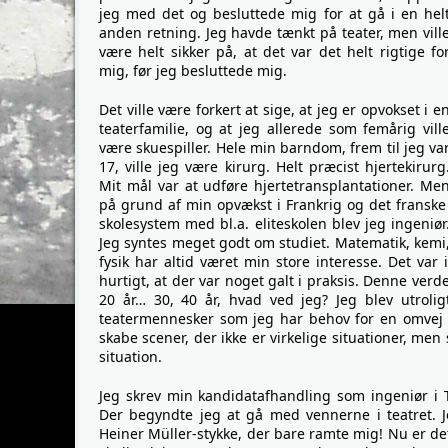
jeg med det og besluttede mig for at gå i en hel
anden retning. Jeg havde tænkt på teater, men vill
være helt sikker på, at det var det helt rigtige fo
mig, før jeg besluttede mig.
Det ville være forkert at sige, at jeg er opvokset i e
teaterfamilie, og at jeg allerede som femårig vill
være skuespiller. Hele min barndom, frem til jeg va
17, ville jeg være kirurg. Helt præcist hjertekirurg
Mit mål var at udføre hjertetransplantationer. Me
på grund af min opvækst i Frankrig og det fransk
skolesystem med bl.a. eliteskolen blev jeg ingeniør
Jeg syntes meget godt om studiet. Matematik, kemi
fysik har altid været min store interesse. Det va
hurtigt, at der var noget galt i praksis. Denne ve
20 år… 30, 40 år, hvad ved jeg? Jeg blev utrolig
teatermennesker som jeg har behov for en omvej fo
skabe scener, der ikke er virkelige situationer, me
situation.
Jeg skrev min kandidatafhandling som ingeniør i
Der begyndte jeg at gå med vennerne i teatret. Je
Heiner Müller-stykke, der bare ramte mig! Nu er det 