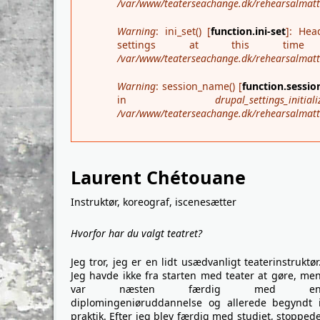
/var/www/teaterseachange.dk/rehearsalmatter
Warning
: ini_set() [
function.ini-set
]: Hea
settings at this t
/var/www/teaterseachange.dk/rehearsalmatte
Warning
: session_name() [
function.sessi
in
drupal_settings_initiali
/var/www/teaterseachange.dk/rehearsalmatte
Laurent Chétouane
Instruktør, koreograf, iscenesætter
Hvorfor har du valgt teatret?
Jeg tror, jeg er en lidt usædvanligt teaterinstruktør
Jeg havde ikke fra starten med teater at gøre, me
var næsten færdig med e
diplomingeniøruddannelse og allerede begyndt 
praktik. Efter jeg blev færdig med studiet, stopped