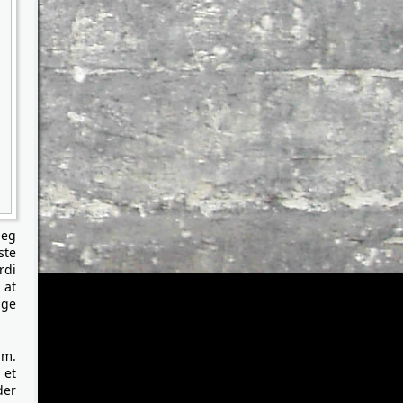
jeg
ste
rdi
 at
ige
um.
 et
der