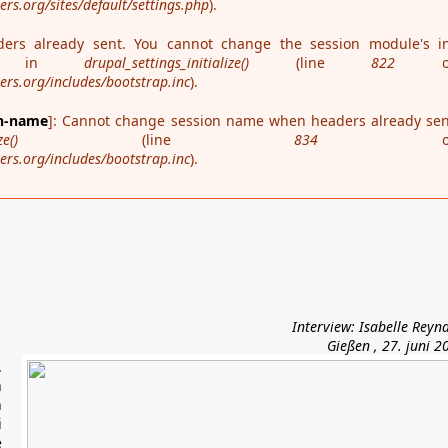
s.org/sites/default/settings.php
).
ders already sent. You cannot change the session module's in
ime in
drupal_settings_initialize()
(line
822
o
rs.org/includes/bootstrap.inc
).
on-name
]: Cannot change session name when headers already sen
ze()
(line
834
o
rs.org/includes/bootstrap.inc
).
Interview: Isabelle Reyn
Gießen , 27. juni 2
.
n
n
i
e