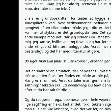
taler Kleist? Okay, jeg har aldrig iscenesat Kleist
krop, der taler denne tekst?
Ellers er grundopskriften for teater at bygge e
skuespilleren ved, hvor vedkommende befinder 
gengivet på en eller anden måde. Jeg skildrer det h
kommer til stykket, er det grundopskriften. Det sy
ende kæmpe mod det. Når jeg sidder i en lænestol 
mig. Jeg kan se, hvilke valg og fravalg jeg har foreta
ende et yderst litterært anliggende. Vores hve
bestandigt, og det har med litteratur at gøre.
Du siger, man skal finde 'Müller-kroppen', hvordan gør
Det er snarere en situation, der henviser til mit tid
måske anden fase. Der findes en måde at tale på, h
klang er i rummet. Først da taler man gennem tek
sætning: ”Teksten skal ud
boomerang!
Du
taler
denne
efter at du har talt færdig."
Og du reagerer – pga. boomerangen – hele vejen ru
lige sagt? Jeg er f.eks. ked af det, fordi teksten 
man til sidst ikke længere, hvad der var før, og h