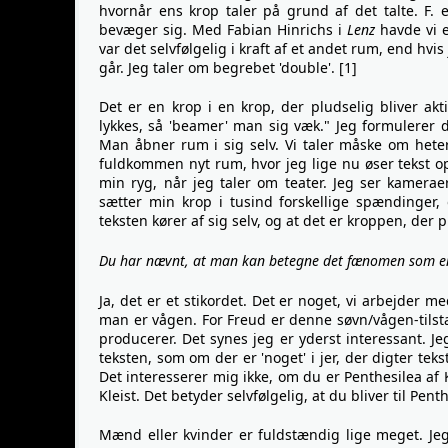
hvornår ens krop taler på grund af det talte. F.
bevæger sig. Med Fabian Hinrichs i
Lenz
havde vi e
var det selvfølgelig i kraft af et andet rum, end hvi
går. Jeg taler om begrebet 'double'. [1]
Det er en krop i en krop, der pludselig bliver akt
lykkes, så 'beamer' man sig væk." Jeg formulerer de
Man åbner rum i sig selv. Vi taler måske om hetero
fuldkommen nyt rum, hvor jeg lige nu øser tekst op
min ryg, når jeg taler om teater. Jeg ser kamerae
sætter min krop i tusind forskellige spændinger
teksten kører af sig selv, og at det er kroppen, der
Du har nævnt, at man kan betegne det fænomen som en 
Ja, det er et stikordet. Det er noget, vi arbejder
man er vågen. For Freud er denne søvn/vågen-tilstan
producerer. Det synes jeg er yderst interessant. Jeg
teksten, som om der er 'noget' i jer, der digter teks
Det interesserer mig ikke, om du er Penthesilea af K
Kleist. Det betyder selvfølgelig, at du bliver til Pent
Mænd eller kvinder er fuldstændig lige meget. Je