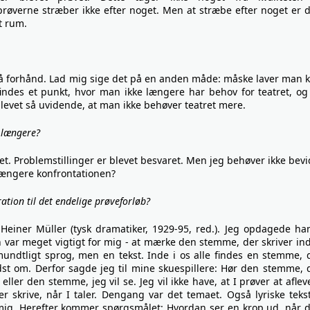
prøverne stræber ikke efter noget. Men at stræbe efter noget er 
t rum.
på forhånd. Lad mig sige det på en anden måde: måske laver man 
findes et punkt, hvor man ikke længere har behov for teatret, og
levet så uvidende, at man ikke behøver teatret mere.
 længere?
let. Problemstillinger er blevet besvaret. Men jeg behøver ikke bevi
længere konfrontationen?
ration til det endelige prøveforløb?
d Heiner Müller (tysk dramatiker, 1929-95, red.). Jeg opdagede ha
n var meget vigtigt for mig - at mærke den stemme, der skriver ind
mundtligt sprog, men en tekst. Inde i os alle findes en stemme, 
idst om. Derfor sagde jeg til mine skuespillere: Hør den stemme, 
, eller den stemme, jeg vil se. Jeg vil ikke have, at I prøver at aflev
er skrive, når I taler. Dengang var det temaet. Også lyriske tekst
r mig. Herefter kommer spørgsmålet: Hvordan ser en krop ud, når 