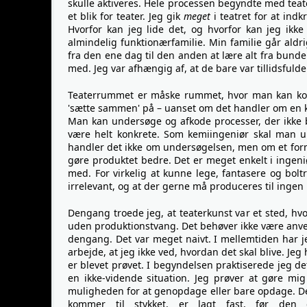
skulle aktiveres. Hele processen begyndte med tea
et blik for teater. Jeg gik
meget
i teatret for at ind
Hvorfor kan jeg lide det, og hvorfor kan jeg ikk
almindelig funktionærfamilie. Min familie går aldrig 
fra den ene dag til den anden at lære alt fra bund
med. Jeg var afhængig af, at de bare var tillidsfulde 
Teaterrummet er måske rummet, hvor man kan kon
'sætte sammen' på – uanset om det handler om en krop 
Man kan undersøge og afkode processer, der ikke b
være helt konkrete. Som kemiingeniør skal man u
handler det ikke om undersøgelsen, men om et form
gøre produktet bedre. Det er meget enkelt i ingen
med. For virkelig at kunne lege, fantasere og bol
irrelevant, og at der gerne må produceres til ingen 
Dengang troede jeg, at teaterkunst var et sted, h
uden produktionstvang. Det behøver ikke være anven
dengang. Det var meget naivt. I mellemtiden har j
arbejde, at jeg ikke ved, hvordan det skal blive. Jeg
er blevet prøvet. I begyndelsen praktiserede jeg de
en ikke-vidende situation. Jeg prøver at gøre mig 
muligheden for at genopdage eller bare opdage. Der
kommer til stykket, er lagt fast, før den 