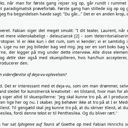
 eks. når man for første gang rejser sig op, går rundt i rummet
t paradigmatisk prøveforløb. Første gang han stillede sig op og g
s jeg fra begyndelsen havde sagt: ”Du går..." Det er en anden krop, 
iveret. Fabian siger det meget smukt: ”I dit teater, Laurent, når 
t mere videnskabeligt - deleuziansk [2] – som 'deterritorialiserin
topier. Vi er ikke kun i det rum, som vi kender; vi er samtidig i
. Lige nu ser jeg billeder bag ved mig. Jeg ser en sort boks bag 
rne, der kigger på mig under dette interview. Alle disse elemen
, og
dette
sker også med skuespilleren, hvis han/hun accepterer,
 producerer den.
videreførelse af deja-vu-oplevelsen?
 med. Det er interessant med et deja-vu, som om man drømmer, sel
d stedet for kunstnerisk kreativitet - en tilstand, hvor man for al
 siger altid til skuespillerne: "Jeg skal kunne tro på, at I produce
ten lige her og nu. I skaber. Jeg behøver ikke at tro på at I er Med
leist
.
Til gengæld skal jeg kunne tro på, at du skriver Kleist, at du
hesilea, fordi denne tekst er til Penthesilea. Og du bliver rørt."
g har sat
Iphigenie auf Tauris
af Goethe op med Fabian Hinrichs 