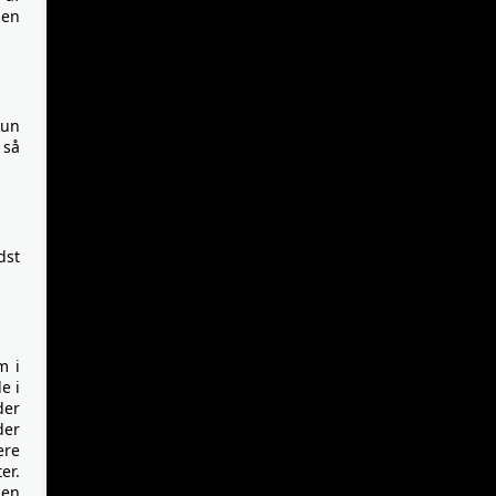
den
kun
 så
dst
m i
e i
der
der
ere
er.
den