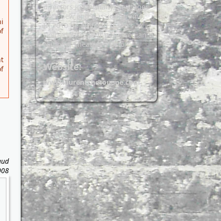
directors in Germany, he stages
both new and classical drama.
i
In 2010 he directed Ibsen's "A
f
Doll's House" at the Norwegian
National Theatre in Oslo.
t
Website:
f
www.laurentchetouane.com
aud
008